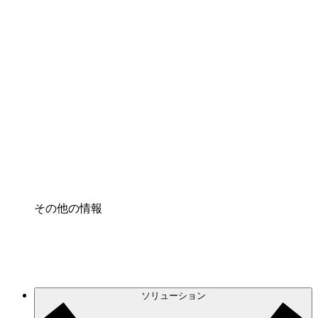
クラウドアクセル
クラウドインフラに対する将来の変更をより良く
理解し、計画を立てましょう。
プロセスアクセル
プロセス文書化のガバナンスを標準化し、改善す
る。
Enterprise Shield
強化されたセキュリティと詳細な制御を追加す
る。
その他の情報
ソリューション