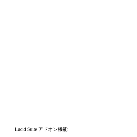
Lucidchart
複雑な内容をチームで分かりやすく理解できるイ
ンテリジェントな作図ソリューション
Lucidspark
チームが最高のアイデアを出し合い、行動につな
げられるバーチャルホワイトボード
airfocus
プロダクト管理・ロードマップツール
Lucid Suite アドオン機能