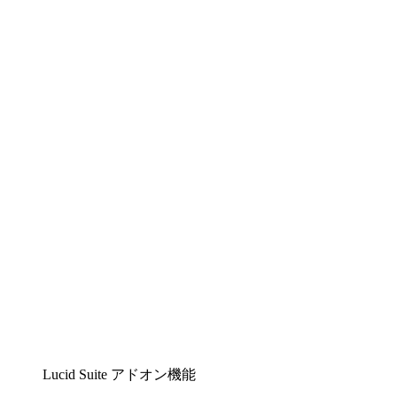
Lucidchart
複雑な内容をチームで分かりやすく理解できるイ
ンテリジェントな作図ソリューション
Lucidspark
チームが最高のアイデアを出し合い、行動につな
げられるバーチャルホワイトボード
airfocus
プロダクト管理・ロードマップツール
Lucid Suite アドオン機能