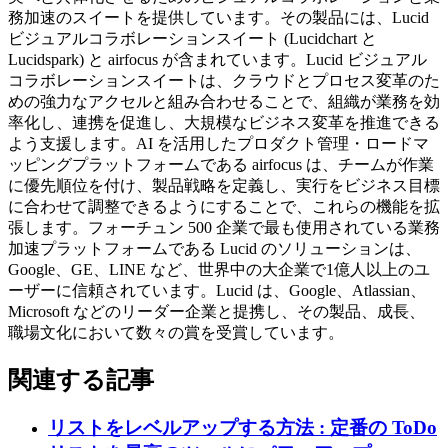
務加速のスイートを提供しています。その製品には、Lucid
ビジュアルコラボレーションスイート (Lucidchart と
Lucidspark) と airfocus が含まれています。Lucid ビジュアル
コラボレーションスイートは、クラウドとプロセス変革のた
めの強力なアクセルと組み合わせることで、組織が業務を効
率化し、連携を促進し、大規模なビジネス変革を推進できる
よう支援します。AI を活用したプロダクト管理・ロードマ
ッピングプラットフォームである airfocus は、チームが作業
に優先順位を付け、製品戦略を定義し、実行をビジネス目標
に合わせて調整できるようにすることで、これらの機能を拡
張します。フォーチュン 500 企業で最も使用されている業務
加速プラットフォームである Lucid のソリューションは、
Google、GE、LINE など、世界中の大企業で1億人以上のユ
ーザーに信頼されています。Lucid は、Google、Atlassian、
Microsoft などのリーダー企業と提携し、その製品、成長、
職場文化において数々の賞を受賞しています。
関連する記事
リストをレベルアップする方法 : 定番の ToDo