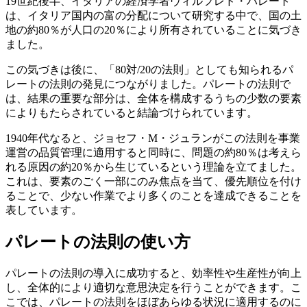
19世紀後半、イタリアの経済学者ヴィルフレド・パレート
は、イタリア国内の富の分配について研究する中で、国の土
地の約80％が人口の20％により所有されていることに気づき
ました。
この気づきは後に、「80対/20の法則」としても知られるパ
レートの法則の発見につながりました。パレートの法則で
は、結果の重要な部分は、全体を構成するうちの少数の要素
によりもたらされていると結論づけられています。
1940年代なると、ジョセフ・M・ジュランがこの法則を事業
運営の品質管理に適用すると同時に、問題の約80％は考えら
れる原因の約20％から生じているという理論を立てました。
これは、要素のごく一部にのみ焦点を当て、優先順位を付け
ることで、少ない作業でより多くのことを達成できることを
表しています。
パレートの法則の使い方
パレートの法則の導入に成功すると、効率性や生産性が向上
し、全体的により適切な意思決定を行うことができます。こ
こでは、パレートの法則をほぼあらゆる状況に適用するのに