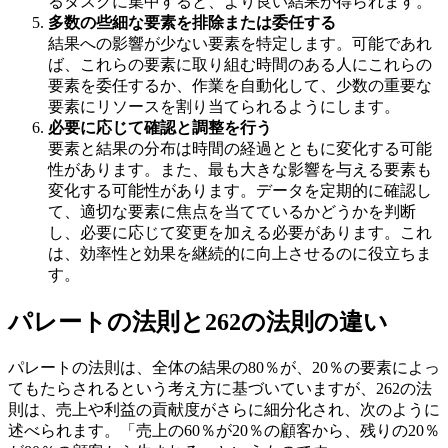
るタスクに集中すると、より良い結果が得られます。
多数の些細な要素を排除または委任する
結果への影響が少ない要素を特定します。可能であれ
ば、これらの要素に取り組む時間のある人にこれらの
要素を委任するか、作業を自動化して、少数の重要な
要素にリソースを割り当てられるようにします。
必要に応じて確認と調整を行う
要素と結果の分布は時間の経過とともに変化する可能
性があります。また、最も大きな影響を与える要素も
変化する可能性があります。データを定期的に確認し
て、適切な要素に焦点を当てているかどうかを判断
し、必要に応じて変更を加える必要があります。これ
は、効率性と効果を継続的に向上させるのに役立ちま
す。
パレートの法則と262の法則の違い
パレートの法則は、全体の結果の80％が、20％の要素によっ
てもたらされるという考え方に基づいていますが、262の法
則は、売上や利益の貢献度がさらに細分化され、次のように
述べられます。「売上の60％が20％の顧客から、残りの20％