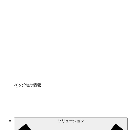
クラウドアクセル
クラウドインフラに対する将来の変更をより良く
理解し、計画を立てましょう。
プロセスアクセル
プロセス文書化のガバナンスを標準化し、改善す
る。
Enterprise Shield
強化されたセキュリティと詳細な制御を追加す
る。
その他の情報
ソリューション