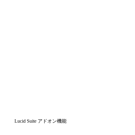
Lucidchart
複雑な内容をチームで分かりやすく理解できるイ
ンテリジェントな作図ソリューション
Lucidspark
チームが最高のアイデアを出し合い、行動につな
げられるバーチャルホワイトボード
airfocus
プロダクト管理・ロードマップツール
Lucid Suite アドオン機能
クラウドアクセル