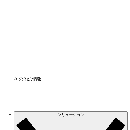
クラウドインフラに対する将来の変更をより良く
理解し、計画を立てましょう。
プロセスアクセル
プロセス文書化のガバナンスを標準化し、改善す
る。
Enterprise Shield
強化されたセキュリティと詳細な制御を追加す
る。
その他の情報
ソリューション