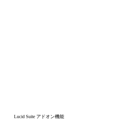
Lucidchart
複雑な内容をチームで分かりやすく理解できるイ
ンテリジェントな作図ソリューション
Lucidspark
チームが最高のアイデアを出し合い、行動につな
げられるバーチャルホワイトボード
airfocus
プロダクト管理・ロードマップツール
Lucid Suite アドオン機能
クラウドアクセル