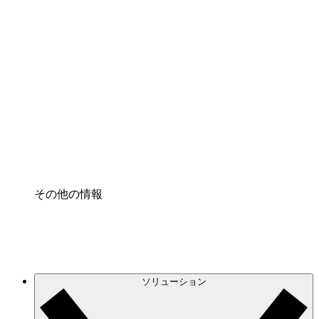
クラウドインフラに対する将来の変更をより良く
理解し、計画を立てましょう。
プロセスアクセル
プロセス文書化のガバナンスを標準化し、改善す
る。
Enterprise Shield
強化されたセキュリティと詳細な制御を追加す
る。
その他の情報
ソリューション