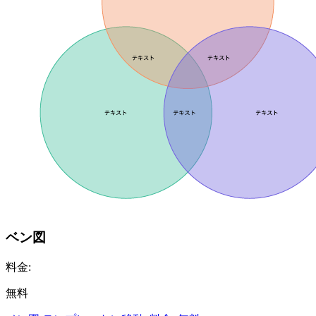
ベン図
料金:
無料