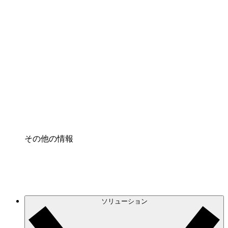
クラウドインフラに対する将来の変更をより良く
理解し、計画を立てましょう。
プロセスアクセル
プロセス文書化のガバナンスを標準化し、改善す
る。
Enterprise Shield
強化されたセキュリティと詳細な制御を追加す
る。
その他の情報
ソリューション