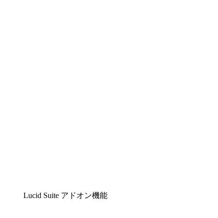
Lucidchart
複雑な内容をチームで分かりやすく理解できるイ
ンテリジェントな作図ソリューション
Lucidspark
チームが最高のアイデアを出し合い、行動につな
げられるバーチャルホワイトボード
airfocus
プロダクト管理・ロードマップツール
Lucid Suite アドオン機能
クラウドアクセル