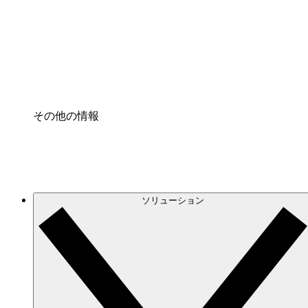
プロセスアクセル
プロセス文書化のガバナンスを標準化し、改善す
Enterprise Shield
強化されたセキュリティと詳細な制御を追加する
その他の情報
ソリューション