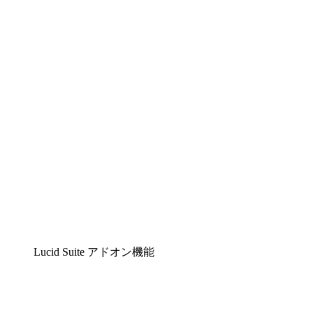
Lucidchart
複雑な内容をチームで分かりやすく理解できるイ
Lucidspark
チームが最高のアイデアを出し合い、行動につな
airfocus
プロダクト管理・ロードマップツール
Lucid Suite アドオン機能
クラウドアクセル
クラウドインフラに対する将来の変更をより良く