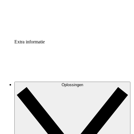
Processversneller
Standaardiseer en verbeter de beheer van procesdocument
Enterprise shield
Voeg een extra laag versterkte beveiliging en controle toe
Extra informatie
Oplossingen