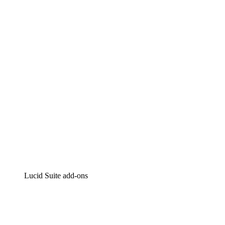
Lucidchart
Intelligente diagrammen
Lucidspark
Online whiteboard
airfocus
Product management en roadmapping
Lucid Suite add-ons
Cloud versneller
Begrijp en plan toekomstige veranderingen aan je cloud in