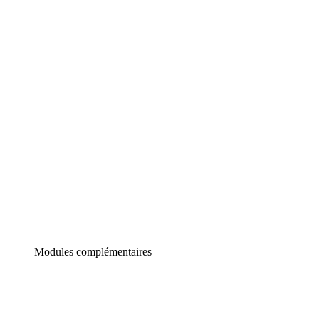
Lucidchart
Diagrammes intelligents
Lucidspark
Tableau blanc virtuel
airfocus
Gestion de produit et roadmapping
Modules complémentaires