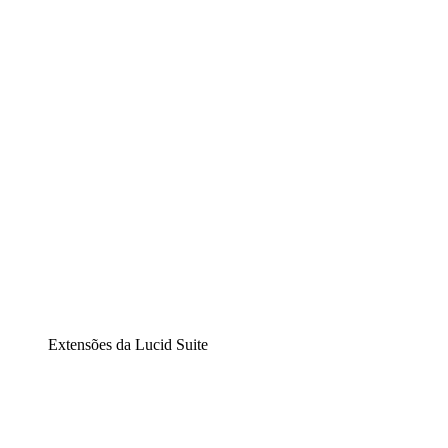
Lucidchart
Diagramação inteligente
Lucidspark
Lousa interativa virtual
airfocus
Gestão de produtos e roadmaps
Extensões da Lucid Suite
Extensão Nuvem
Entenda e planeje melhor as mudanças futuras em sua
infraestrutura de nuvem.