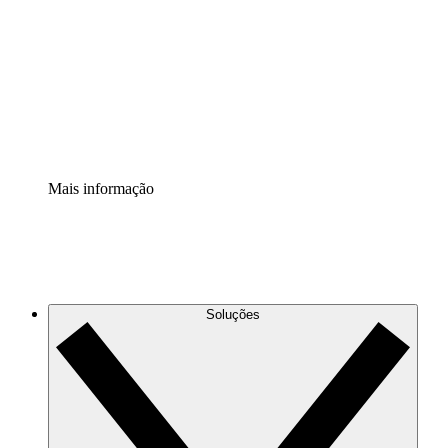
Extensão Processos
Padronize e melhore a governança da documentação de
processos.
Extensão de segurança
Adicione uma camada de segurança reforçada e
controle granular.
Mais informação
Soluções