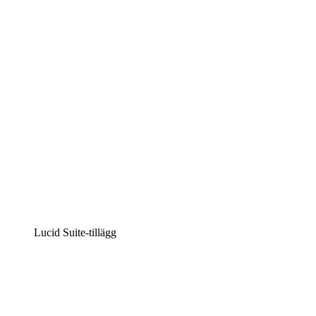
Intelligent diagramskapande
Lucidspark
Virtuell whiteboardanvändning
airfocus
Produkthantering och skapande av färdplaner
Lucid Suite-tillägg
Molnaccelerator
Förstå och planera bättre för framtida förändringar av din 
Processaccelerator