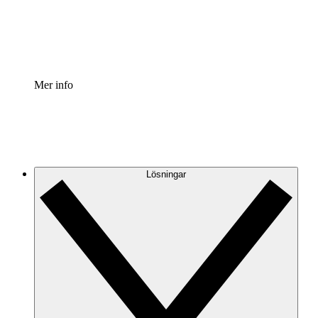
Standardisera och förbättra styrningen av processdokumen
Enterprise shield
Lägg till ett förbättrat lager av förstärkt säkerhet och detal
Mer info
Lösningar