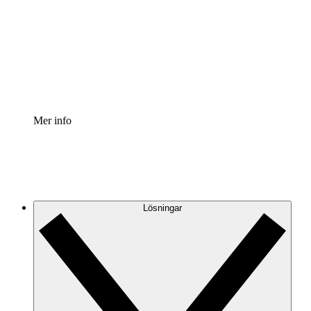
Processaccelerator
Standardisera och förbättra styrningen av
processdokumentation.
Enterprise shield
Lägg till ett förbättrat lager av förstärkt säkerhet och
detaljerad kontroll.
Mer info
Lösningar