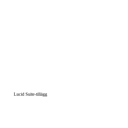
Intelligent diagramskapande
Lucidspark
Virtuell whiteboardanvändning
airfocus
Produkthantering och skapande av färdplaner
Lucid Suite-tillägg
Molnaccelerator
Förstå och planera bättre för framtida förändringar av
din molninfrastruktur.