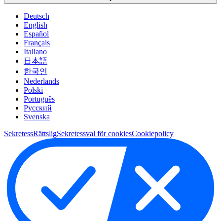
Deutsch
English
Español
Français
Italiano
日本語
한국인
Nederlands
Polski
Português
Pусский
Svenska
Sekretess
Rättslig
Sekretessval för cookies
Cookiepolicy