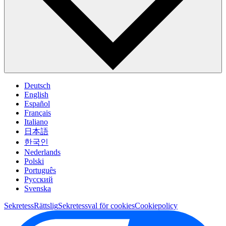
Deutsch
English
Español
Français
Italiano
日本語
한국인
Nederlands
Polski
Português
Pусский
Svenska
Sekretess
Rättslig
Sekretessval för cookies
Cookiepolicy