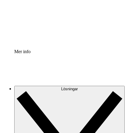
Processaccelerator
Standardisera och förbättra styrningen av
processdokumentation.
Enterprise shield
Lägg till ett förbättrat lager av förstärkt säkerhet och
detaljerad kontroll.
Mer info
Lösningar