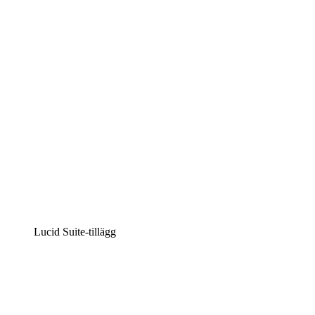
Intelligent diagramskapande
Lucidspark
Virtuell whiteboardanvändning
airfocus
Produkthantering och skapande av färdplaner
Lucid Suite-tillägg
Molnaccelerator
Förstå och planera bättre för framtida förändringar av
din molninfrastruktur.