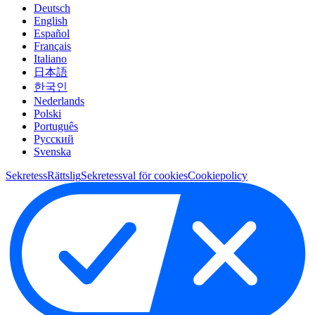
Deutsch
English
Español
Français
Italiano
日本語
한국인
Nederlands
Polski
Português
Pусский
Svenska
Sekretess
Rättslig
Sekretessval för cookies
Cookiepolicy