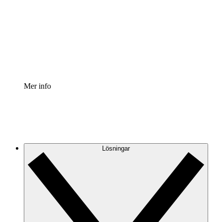
Processaccelerator
Standardisera och förbättra styrningen av
processdokumentation.
Enterprise shield
Lägg till ett förbättrat lager av förstärkt säkerhet och
detaljerad kontroll.
Mer info
Lösningar