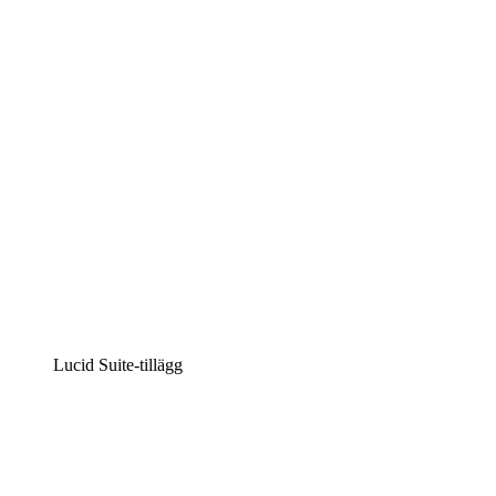
Intelligent diagramskapande
Lucidspark
Virtuell whiteboardanvändning
airfocus
Produkthantering och skapande av färdplaner
Lucid Suite-tillägg
Molnaccelerator
Förstå och planera bättre för framtida förändringar av
din molninfrastruktur.