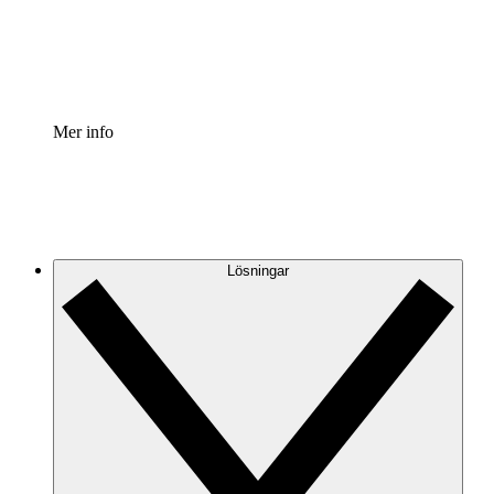
Standardisera och förbättra styrningen av processdokumen
Enterprise shield
Lägg till ett förbättrat lager av förstärkt säkerhet och detal
Mer info
Lösningar