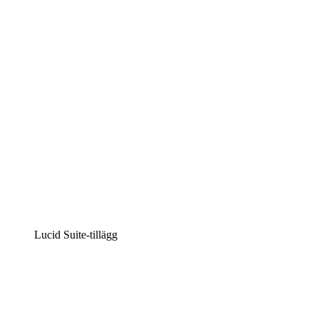
Intelligent diagramskapande
Lucidspark
Virtuell whiteboardanvändning
airfocus
Produkthantering och skapande av färdplaner
Lucid Suite-tillägg
Molnaccelerator
Förstå och planera bättre för framtida förändringar av din 
Processaccelerator