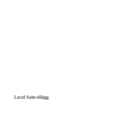
Intelligent diagramskapande
Lucidspark
Virtuell whiteboardanvändning
airfocus
Produkthantering och skapande av färdplaner
Lucid Suite-tillägg
Molnaccelerator
Förstå och planera bättre för framtida förändringar av
din molninfrastruktur.