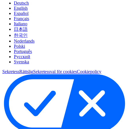
Deutsch
English
Español
Français
Italiano
日本語
한국인
Nederlands
Polski
Português
Pусский
Svenska
Sekretess
Rättslig
Sekretessval för cookies
Cookiepolicy