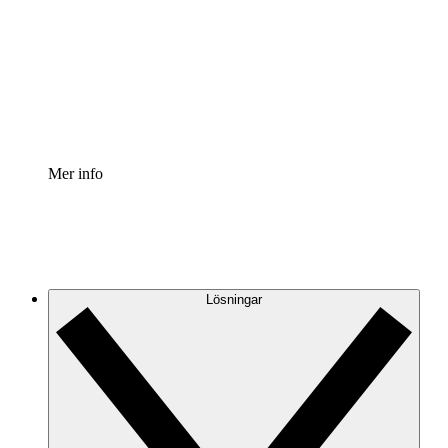
Processaccelerator
Standardisera och förbättra styrningen av
processdokumentation.
Enterprise shield
Lägg till ett förbättrat lager av förstärkt säkerhet och
detaljerad kontroll.
Mer info
Lösningar