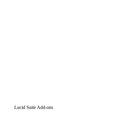
Lucidchart
Intelligente Diagrammerstellung
Lucidspark
Digitales Whiteboarding
airfocus
Produktmanagement und -roadmapping
Lucid Suite Add-ons
Cloud-Accelerator
Besseres Verständnis und Planung künftiger Cloud-
Infrastruktur-Änderungen.