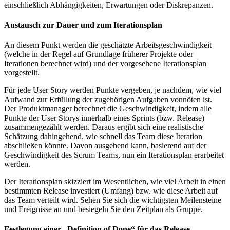
einschließlich Abhängigkeiten, Erwartungen oder Diskrepanzen.
Austausch zur Dauer und zum Iterationsplan
An diesem Punkt werden die geschätzte Arbeitsgeschwindigkeit
(welche in der Regel auf Grundlage früherer Projekte oder
Iterationen berechnet wird) und der vorgesehene Iterationsplan
vorgestellt.
Für jede User Story werden Punkte vergeben, je nachdem, wie viel
Aufwand zur Erfüllung der zugehörigen Aufgaben vonnöten ist.
Der Produktmanager berechnet die Geschwindigkeit, indem alle
Punkte der User Storys innerhalb eines Sprints (bzw. Release)
zusammengezählt werden. Daraus ergibt sich eine realistische
Schätzung dahingehend, wie schnell das Team diese Iteration
abschließen könnte. Davon ausgehend kann, basierend auf der
Geschwindigkeit des Scrum Teams, nun ein Iterationsplan erarbeitet
werden.
Der Iterationsplan skizziert im Wesentlichen, wie viel Arbeit in einen
bestimmten Release investiert (Umfang) bzw. wie diese Arbeit auf
das Team verteilt wird. Sehen Sie sich die wichtigsten Meilensteine
und Ereignisse an und besiegeln Sie den Zeitplan als Gruppe.
Festlegung einer „Definition of Done“ für das Release