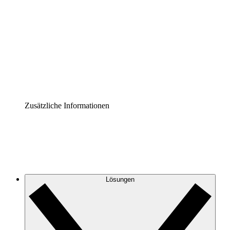
Prozess-Accelerator
Governance der Prozessdokumentation vereinheitlichen
und stärken.
Enterprise Shield
Zusätzliche Sicherheitslayer und granulare
Zugriffskontrolle.
Zusätzliche Informationen
Lösungen