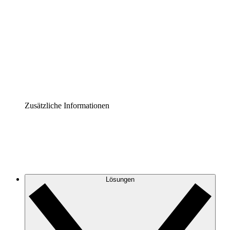
Prozess-Accelerator
Governance der Prozessdokumentation vereinheitlichen
und stärken.
Enterprise Shield
Zusätzliche Sicherheitslayer und granulare
Zugriffskontrolle.
Zusätzliche Informationen
Lösungen