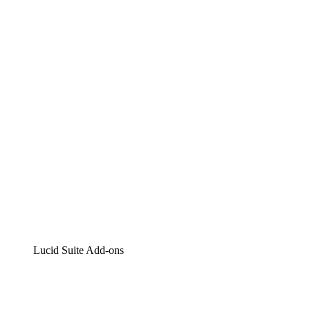
Lucidchart
Intelligente Diagrammerstellung
Lucidspark
Digitales Whiteboarding
airfocus
Produktmanagement und -roadmapping
Lucid Suite Add-ons
Cloud-Accelerator
Besseres Verständnis und Planung künftiger Cloud-
Infrastruktur-Änderungen.