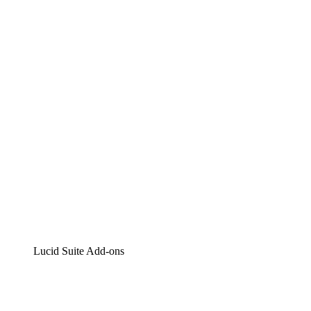
Lucidchart
Intelligente Diagrammerstellung
Lucidspark
Digitales Whiteboarding
airfocus
Produktmanagement und -roadmapping
Lucid Suite Add-ons
Cloud-Accelerator
Besseres Verständnis und Planung künftiger Cloud-
Infrastruktur-Änderungen.