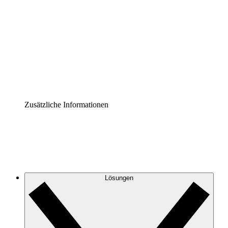
Prozess-Accelerator
Governance der Prozessdokumentation vereinheitlichen
und stärken.
Enterprise Shield
Zusätzliche Sicherheitslayer und granulare
Zugriffskontrolle.
Zusätzliche Informationen
Lösungen