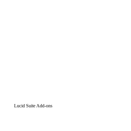
Lucidchart
Intelligente Diagrammerstellung
Lucidspark
Digitales Whiteboarding
airfocus
Produktmanagement und -roadmapping
Lucid Suite Add-ons
Cloud-Accelerator
Besseres Verständnis und Planung künftiger Cloud-
Infrastruktur-Änderungen.