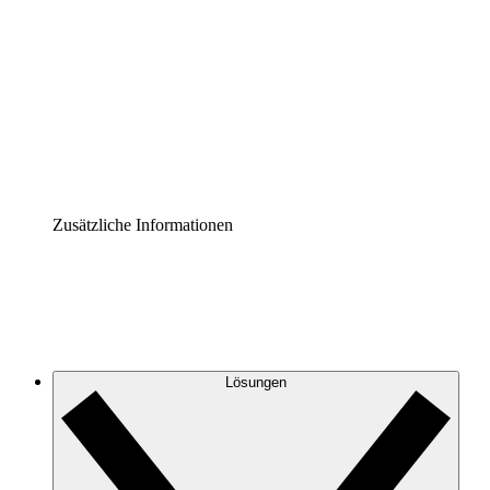
Prozess-Accelerator
Governance der Prozessdokumentation vereinheitlichen
und stärken.
Enterprise Shield
Zusätzliche Sicherheitslayer und granulare
Zugriffskontrolle.
Zusätzliche Informationen
Lösungen