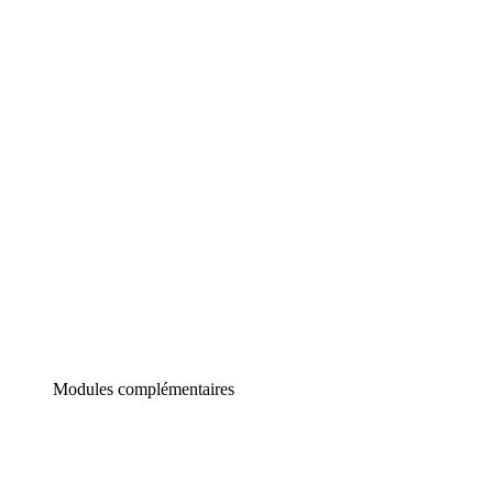
Lucidchart
Diagrammes intelligents
Lucidspark
Tableau blanc virtuel
airfocus
Gestion de produit et roadmapping
Modules complémentaires