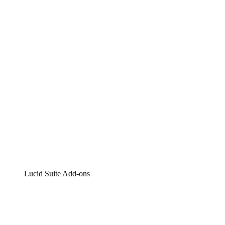
Lucidchart
Intelligente Diagrammerstellung
Lucidspark
Digitales Whiteboarding
airfocus
Produktmanagement und -roadmapping
Lucid Suite Add-ons
Cloud-Accelerator
Besseres Verständnis und Planung künftiger Cloud-Infra
Prozess-Accelerator