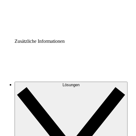
Governance der Prozessdokumentation vereinheitlichen u
Enterprise Shield
Zusätzliche Sicherheitslayer und granulare Zugriffskontrol
Zusätzliche Informationen
Lösungen