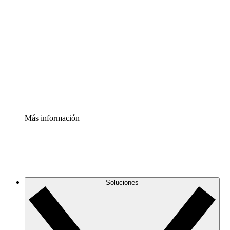
Comprende y planifica mejor los cambios futuros en tu
infraestructura de nube
Acelerador de Procesos
Estandariza y mejora el control de la documentación de
procesos
Enterprise Shield
Añade una capa de seguridad reforzada y control
detallado.
Más información
Soluciones