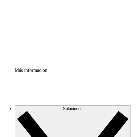
Comprende y planifica mejor los cambios futuros en tu
infraestructura de nube
Acelerador de Procesos
Estandariza y mejora el control de la documentación de
procesos
Enterprise Shield
Añade una capa de seguridad reforzada y control
detallado.
Más información
Soluciones