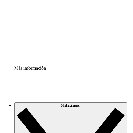
Comprende y planifica mejor los cambios futuros en tu
infraestructura de nube
Acelerador de Procesos
Estandariza y mejora el control de la documentación de
procesos
Enterprise Shield
Añade una capa de seguridad reforzada y control
detallado.
Más información
Soluciones