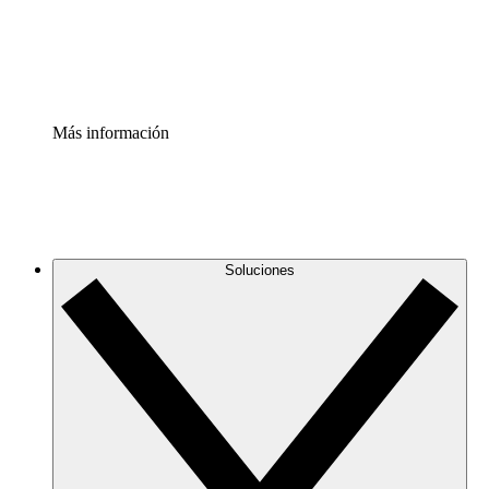
Estandariza y mejora el control de la documentación de p
Enterprise Shield
Añade una capa de seguridad reforzada y control detallad
Más información
Soluciones