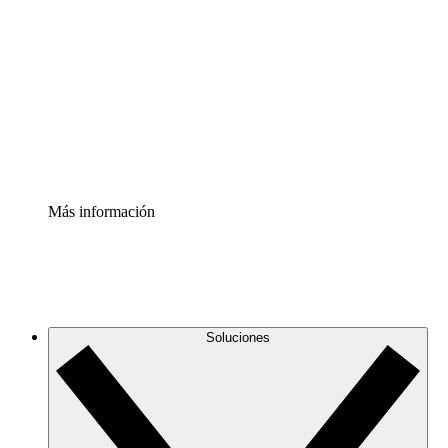
infraestructura de nube
Acelerador de Procesos
Estandariza y mejora el control de la documentación de
procesos
Enterprise Shield
Añade una capa de seguridad reforzada y control
detallado.
Más información
Soluciones