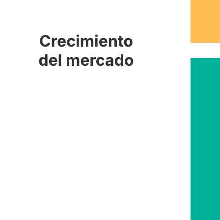
Esta plantilla de matriz de BCG puede ayudarte a lograr lo siguiente:
Determinar si tus productos tienen un crecimiento alto o bajo