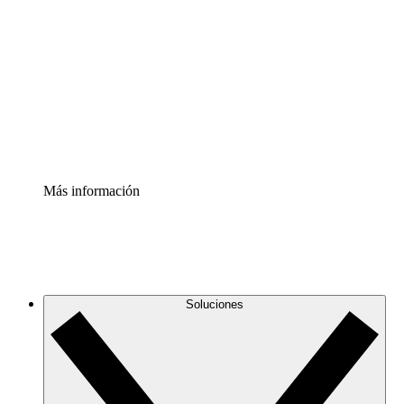
infraestructura de nube
Acelerador de Procesos
Estandariza y mejora el control de la documentación de
procesos
Enterprise Shield
Añade una capa de seguridad reforzada y control
detallado.
Más información
Soluciones