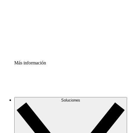
infraestructura de nube
Acelerador de Procesos
Estandariza y mejora el control de la documentación de
procesos
Enterprise Shield
Añade una capa de seguridad reforzada y control
detallado.
Más información
Soluciones