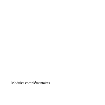
Lucidchart
Diagrammes intelligents
Lucidspark
Tableau blanc virtuel
airfocus
Gestion de produit et roadmapping
Modules complémentaires