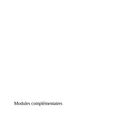
Lucidchart
Diagrammes intelligents
Lucidspark
Tableau blanc virtuel
airfocus
Gestion de produit et roadmapping
Modules complémentaires