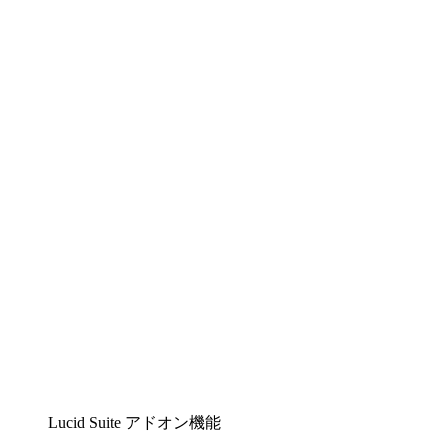
Lucidchart
複雑な内容をチームで分かりやすく理解できるイ
ンテリジェントな作図ソリューション
Lucidspark
チームが最高のアイデアを出し合い、行動につな
げられるバーチャルホワイトボード
airfocus
プロダクト管理・ロードマップツール
Lucid Suite アドオン機能