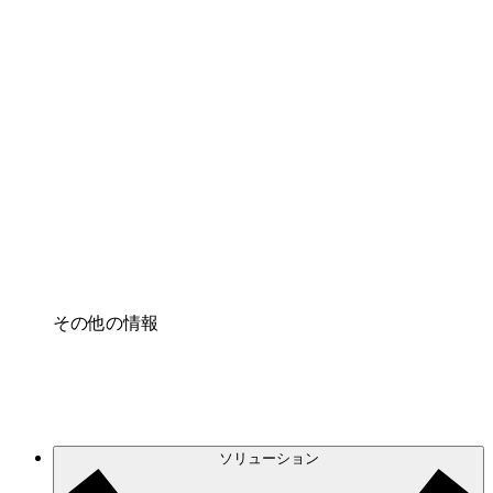
クラウドアクセル
クラウドインフラに対する将来の変更をより良く
理解し、計画を立てましょう。
プロセスアクセル
プロセス文書化のガバナンスを標準化し、改善す
る。
Enterprise Shield
強化されたセキュリティと詳細な制御を追加す
る。
その他の情報
ソリューション