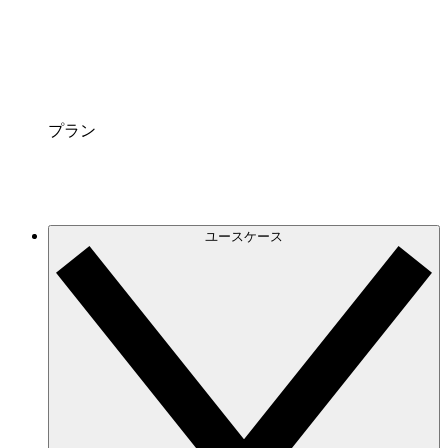
連携サービス
Lucidchart を普段お使いのプラットフォームと連
携させましょう。
プラン
ユースケース