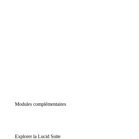
Diagrammes intelligents
Lucidspark
Tableau blanc virtuel
airfocus
Gestion de produit et roadmapping
Modules complémentaires
Explorer la Lucid Suite