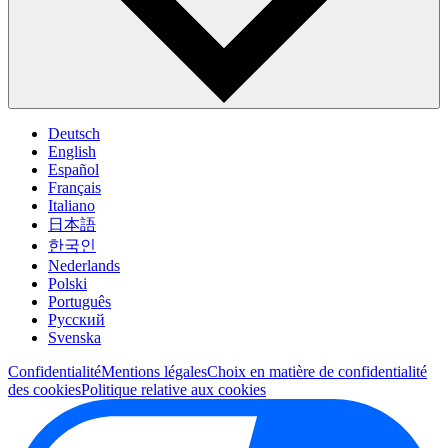
Deutsch
English
Español
Français
Italiano
日本語
한국인
Nederlands
Polski
Português
Pусский
Svenska
Confidentialité
Mentions légales
Choix en matière de confidentialité
des cookies
Politique relative aux cookies