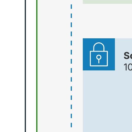
Cet exemple de conformité PCI d'une architecture AWS de base
peut vous aider à :
visualiser les composants d'une architecture AWS courante ;
comprendre l'importance de démontrer la conformité PCI de
votre architecture AWS ;
concevoir votre propre diagramme AWS.
Ouvrez ce modèle pour visualiser un exemple de conformité PCI
d'une architecture AWS de base.
Modèles connexes