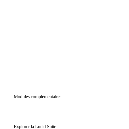
Diagrammes intelligents
Lucidspark
Tableau blanc virtuel
airfocus
Gestion de produit et roadmapping
Modules complémentaires
Explorer la Lucid Suite