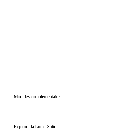
Diagrammes intelligents
Lucidspark
Tableau blanc virtuel
airfocus
Gestion de produit et roadmapping
Modules complémentaires
Explorer la Lucid Suite