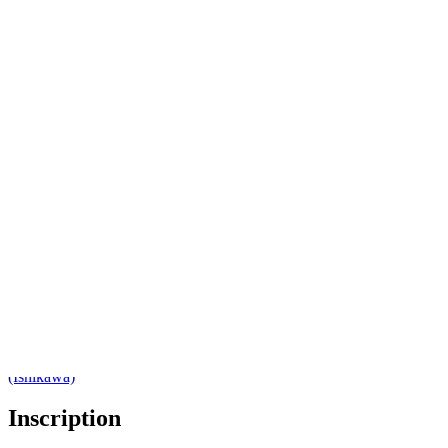
Exemple de diagramme de causes et effets (Ishikawa)
Accéder au modèle Exemple de diagramme de causes et effets
(Ishikawa)
Inscription