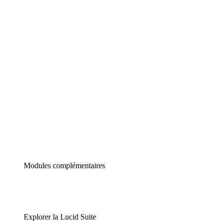
Diagrammes intelligents
Lucidspark
Tableau blanc virtuel
airfocus
Gestion de produit et roadmapping
Modules complémentaires
Explorer la Lucid Suite