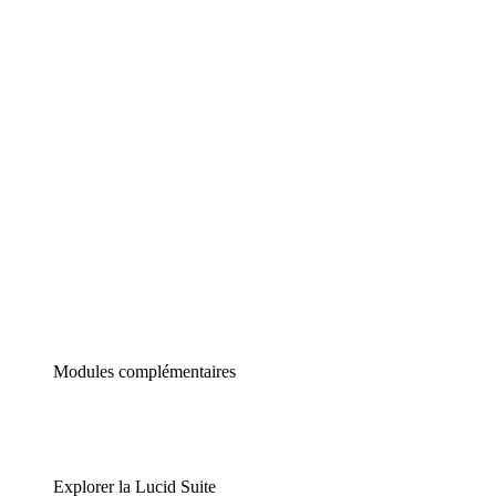
Diagrammes intelligents
Lucidspark
Tableau blanc virtuel
airfocus
Gestion de produit et roadmapping
Modules complémentaires
Explorer la Lucid Suite