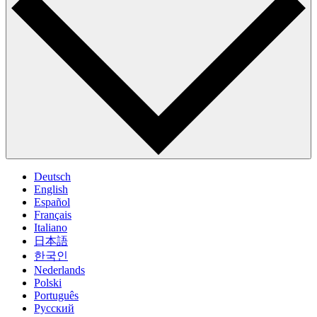
Deutsch
English
Español
Français
Italiano
日本語
한국인
Nederlands
Polski
Português
Pусский