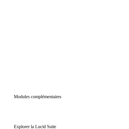
Diagrammes intelligents
Lucidspark
Tableau blanc virtuel
airfocus
Gestion de produit et roadmapping
Modules complémentaires
Explorer la Lucid Suite