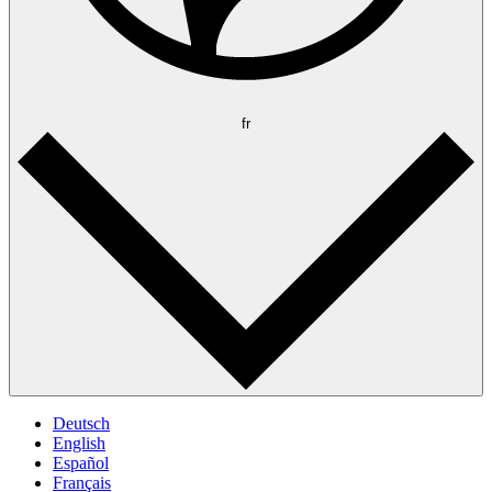
fr
Deutsch
English
Español
Français