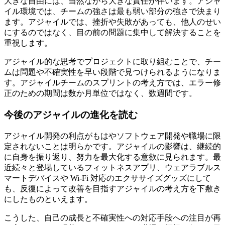
大きな自由には、当然ながら大きな責任が伴います。アジャ
イル環境では、チームの強さは最も弱い部分の強さで決まり
ます。アジャイルでは、挫折や失敗があっても、他人のせい
にするのではなく、目の前の問題に集中して解決することを
重視します。
アジャイル的な思考でプロジェクトに取り組むことで、チー
ムは問題や不確実性を早い段階で見つけられるようになりま
す。アジャイルチームのスプリントの考え方では、エラー修
正のための期間は数か月単位ではなく、数週間です。
今後のアジャイルの進化を読む
アジャイル開発の利点がもはやソフトウェア開発や職場に限
定されないことは明らかです。アジャイルの影響は、継続的
に自身を振り返り、努力を最大化する意欲に見られます。最
近続々と登場しているフィットネスアプリ、ウェアラブルス
マートデバイスや Wi-Fi 対応のエクササイズグッズにして
も、反復によって改善を目指すアジャイルの考え方を下敷き
にしたものといえます。
こうした、自己の成長と不確実性への対応手段への注目が再