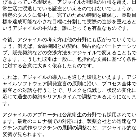
び高まっている現状も、アジャイルが職場の垣根を超え、日
常生活に浸透している証左といえるのではないでしょうか。
特定のタスクに集中し、完了のための時間を確保し、長期目
標を達成可能な小さな目標に分割して実際の進捗を重ねると
いうアジャイルの手法は、誰にとっても有益なものです。
今後、アジャイルの考え方は他の分野にも広がっていくでし
ょう。例えば、金融機関との契約、独占的なパートナーシッ
プ、販売契約などの交渉方法をアジャイルで変えることもで
きます。こうした取引は一般に、包括的な文書に基づく条件
に対する合意に大きく依存したものです。
これは、アジャイルの導入にも適した環境といえます。アジ
ャイルソフトウェア開発宣言の原則に沿い、プロセス全体で
顧客との対話を行うことで、リスクを低減し、状況の変化に
応じて過去の契約をリアルタイムで調整できるようになりま
す。
アジャイルのアプローチは公衆衛生の分野でも採用されてい
ます。最近のコロナ禍での対応には、製薬会社との迅速なワ
クチンの試作やワクチンの展開の調整など、アジャイル的な
姿勢が見られます。