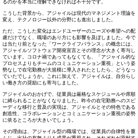
るのかを本当に理解できなければ不十分です。
こうした背景から、アジャイルは現代のマネジメント理論を
変え、テクノロジー以外の分野にも進出しました。
ただ、こうした変化はエンドユーザーのニーズや希望への配
慮だけでなく、職場のあり方にも影響を及ぼしました。今で
は当たり前となった「ワークライフバランス」の概念には、
アジャイルソフトウェア開発宣言とその理念が大きく寄与し
ています。コロナ禍であってもなくても、「アジャイル的な
プロセスよりもチームのコミュニケーション重視」という姿
勢なしで在宅勤務が大規模に導入されたとしたら、どうなっ
ていたでしょうか。これに加えて、アジャイルは、自分らし
い働き方の奨励にも寄与しました。
アジャイルのおかげで、従業員は厳格なスケジュールや席順
に縛られることがなくなりました。昨今の在宅勤務へのスピ
ーディな移行と普及の実現は、アジャイルとその特色である
創造性、コラボレーションとコミュニケーション重視の姿勢
に依るところが大きいでしょう。
その理由は、アジャイル型の職場では、従業員の自律性を重
んじ、出社の有無よりも成果が重視され、それぞれが貢献す