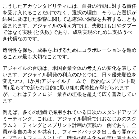
こうしたアカウンタビリティには、自身の行動に対する責任
を受け入れることだけでなく、選択の理由、そうした選択が
結果に及ぼした影響に関して思慮深い洞察を共有することも
含まれます。アジャイルの考え方では、失敗はもはやタブー
ではなく実験 (と失敗) であり、成功実現のために支払うべ
き代償なのです。
透明性を保ち、成果を上げるためにコラボレーションを進め
ることが最も大切なことです。
アジャイルの台頭は、米国企業全体の考え方の変化を表して
います。アジャイル開発の利点のひとつに、日々優先順位を
変えつつ、1か月(アジャイルチームで一般的なスプリント期
間) 足らずで新たな目的に取り組む柔軟性が挙げられます
が、これはテクノロジー業界の垣根を超えて広く普及してい
ます。
例えば、多くの組織で採用されている日次のスタンドアップ
ミーティング。これは、アジャイル開発ではおなじみのスク
ラムミーティングとスプリント計画の実践の一例であり、全
員が各自の考えを共有し、フィードバックを出し合う開かれ
たプラットフォームとして、職場の民主化を如実に表すもの