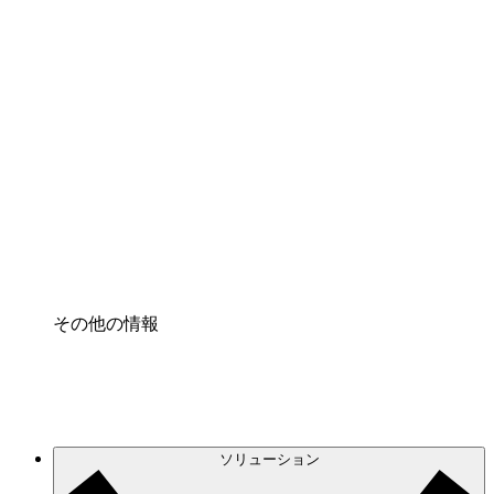
クラウドアクセル
クラウドインフラに対する将来の変更をより良く
理解し、計画を立てましょう。
プロセスアクセル
プロセス文書化のガバナンスを標準化し、改善す
る。
Enterprise Shield
強化されたセキュリティと詳細な制御を追加す
る。
その他の情報
ソリューション