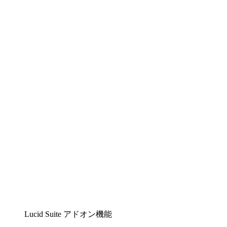
Lucidchart
複雑な内容をチームで分かりやすく理解できるイ
ンテリジェントな作図ソリューション
Lucidspark
チームが最高のアイデアを出し合い、行動につな
げられるバーチャルホワイトボード
airfocus
プロダクト管理・ロードマップツール
Lucid Suite アドオン機能