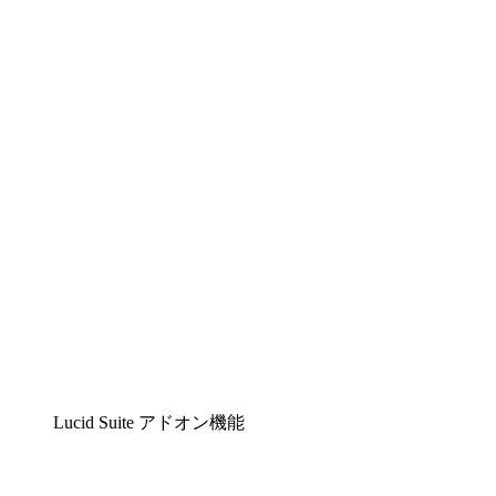
Lucidchart
複雑な内容をチームで分かりやすく理解できるイ
Lucidspark
チームが最高のアイデアを出し合い、行動につな
airfocus
プロダクト管理・ロードマップツール
Lucid Suite アドオン機能
クラウドアクセル