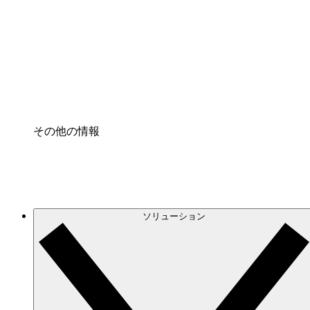
クラウドインフラに対する将来の変更をより良く
プロセスアクセル
プロセス文書化のガバナンスを標準化し、改善す
Enterprise Shield
強化されたセキュリティと詳細な制御を追加する
その他の情報
ソリューション