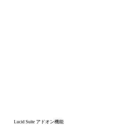
Lucidchart
複雑な内容をチームで分かりやすく理解できるイ
ンテリジェントな作図ソリューション
Lucidspark
チームが最高のアイデアを出し合い、行動につな
げられるバーチャルホワイトボード
airfocus
プロダクト管理・ロードマップツール
Lucid Suite アドオン機能