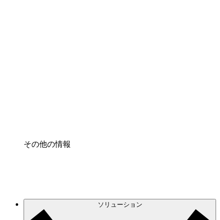
クラウドアクセル
クラウドインフラに対する将来の変更をより良く
理解し、計画を立てましょう。
プロセスアクセル
プロセス文書化のガバナンスを標準化し、改善す
る。
Enterprise Shield
強化されたセキュリティと詳細な制御を追加す
る。
その他の情報
ソリューション