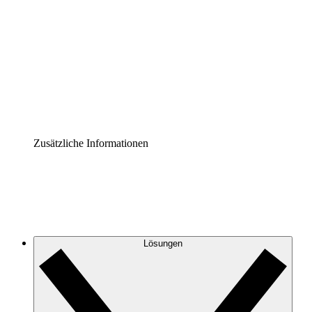
Prozess-Accelerator
Governance der Prozessdokumentation vereinheitlichen
und stärken.
Enterprise Shield
Zusätzliche Sicherheitslayer und granulare
Zugriffskontrolle.
Zusätzliche Informationen
Lösungen