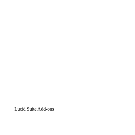
Lucidchart
Intelligente Diagrammerstellung
Lucidspark
Digitales Whiteboarding
airfocus
Produktmanagement und -roadmapping
Lucid Suite Add-ons
Cloud-Accelerator
Besseres Verständnis und Planung künftiger Cloud-
Infrastruktur-Änderungen.