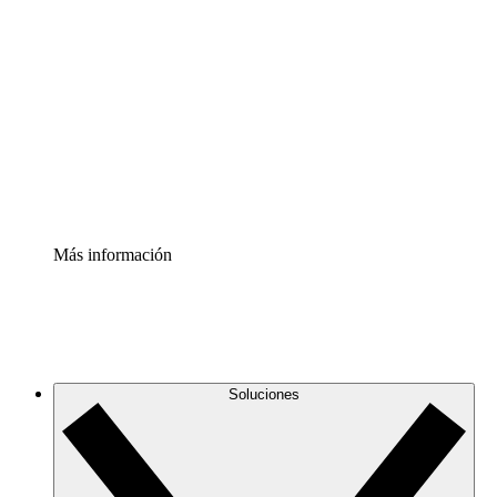
Comprende y planifica mejor los cambios futuros en tu
infraestructura de nube
Acelerador de Procesos
Estandariza y mejora el control de la documentación de
procesos
Enterprise Shield
Añade una capa de seguridad reforzada y control
detallado.
Más información
Soluciones