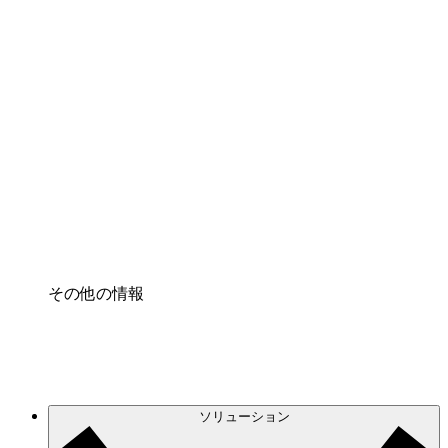
クラウドアクセル
クラウドインフラに対する将来の変更をより良く
理解し、計画を立てましょう。
プロセスアクセル
プロセス文書化のガバナンスを標準化し、改善す
る。
Enterprise Shield
強化されたセキュリティと詳細な制御を追加す
る。
その他の情報
ソリューション