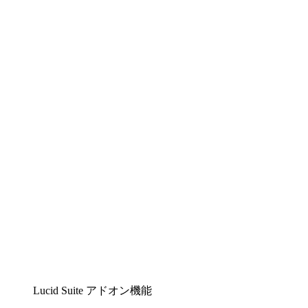
Lucidchart
複雑な内容をチームで分かりやすく理解できるイ
ンテリジェントな作図ソリューション
Lucidspark
チームが最高のアイデアを出し合い、行動につな
げられるバーチャルホワイトボード
airfocus
プロダクト管理・ロードマップツール
Lucid Suite アドオン機能