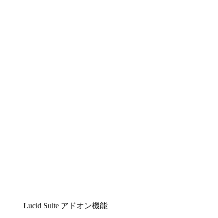
Lucidchart
複雑な内容をチームで分かりやすく理解できるイ
ンテリジェントな作図ソリューション
Lucidspark
チームが最高のアイデアを出し合い、行動につな
げられるバーチャルホワイトボード
airfocus
プロダクト管理・ロードマップツール
Lucid Suite アドオン機能