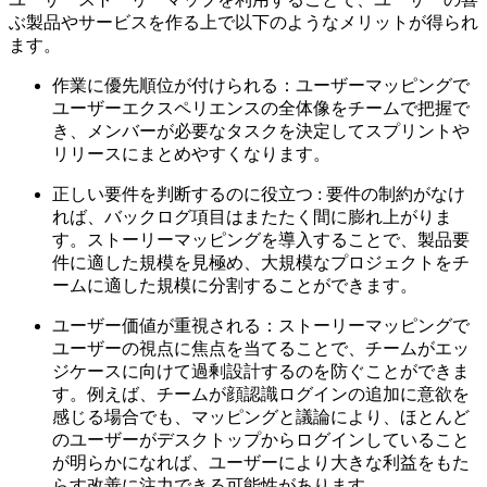
ぶ製品やサービスを作る上で以下のようなメリットが得られ
ます。
作業に優先順位が付けられる：ユーザーマッピングで
ユーザーエクスペリエンスの全体像をチームで把握で
き、メンバーが必要なタスクを決定してスプリントや
リリースにまとめやすくなります。
正しい要件を判断するのに役立つ : 要件の制約がなけ
れば、バックログ項目はまたたく間に膨れ上がりま
す。ストーリーマッピングを導入することで、製品要
件に適した規模を見極め、大規模なプロジェクトをチ
ームに適した規模に分割することができます。
ユーザー価値が重視される：ストーリーマッピングで
ユーザーの視点に焦点を当てることで、チームがエッ
ジケースに向けて過剰設計するのを防ぐことができま
す。例えば、チームが顔認識ログインの追加に意欲を
感じる場合でも、マッピングと議論により、ほとんど
のユーザーがデスクトップからログインしていること
が明らかになれば、ユーザーにより大きな利益をもた
らす改善に注力できる可能性があります。