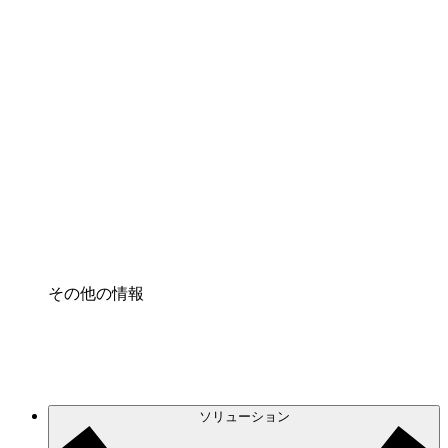
クラウドアクセル
クラウドインフラに対する将来の変更をより良く
理解し、計画を立てましょう。
プロセスアクセル
プロセス文書化のガバナンスを標準化し、改善す
る。
Enterprise Shield
強化されたセキュリティと詳細な制御を追加す
る。
その他の情報
ソリューション