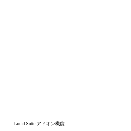
Lucidchart
複雑な内容をチームで分かりやすく理解できるイ
ンテリジェントな作図ソリューション
Lucidspark
チームが最高のアイデアを出し合い、行動につな
げられるバーチャルホワイトボード
airfocus
プロダクト管理・ロードマップツール
Lucid Suite アドオン機能