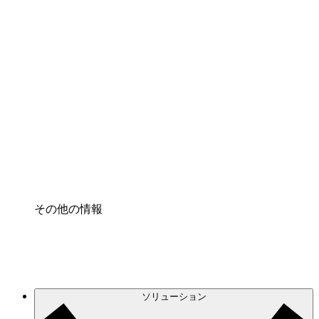
クラウドアクセル
クラウドインフラに対する将来の変更をより良く
理解し、計画を立てましょう。
プロセスアクセル
プロセス文書化のガバナンスを標準化し、改善す
る。
Enterprise Shield
強化されたセキュリティと詳細な制御を追加す
る。
その他の情報
ソリューション