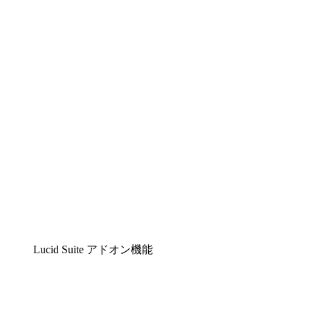
Lucidchart
複雑な内容をチームで分かりやすく理解できるイ
Lucidspark
チームが最高のアイデアを出し合い、行動につな
airfocus
プロダクト管理・ロードマップツール
Lucid Suite アドオン機能
クラウドアクセル
クラウドインフラに対する将来の変更をより良く