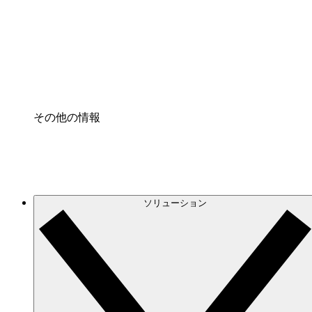
プロセスアクセル
プロセス文書化のガバナンスを標準化し、改善す
Enterprise Shield
強化されたセキュリティと詳細な制御を追加する
その他の情報
ソリューション