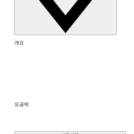
개요
Lucidspark 개요
팀이 최고의 아이디어를 제시하고 실행할 수 있는
가상 화이트보드입니다.
통합
팀에게 익숙한 인기 앱과 연결되어 있습니다.
요금제