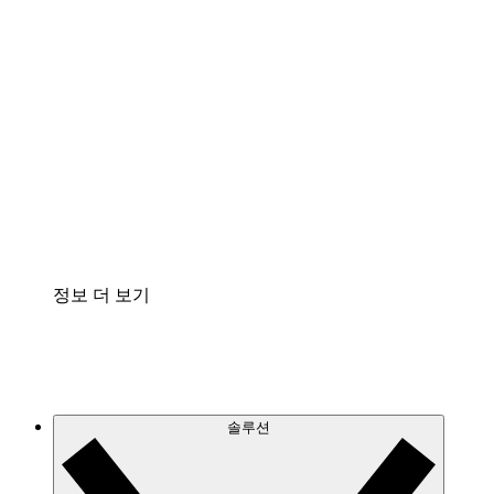
클라우드 인프라에 대한 이해도를 높이고 향후 변
화를 계획할 수 있습니다.
프로세스 액셀러레이터
프로세스 문서의 거버넌스를 표준화하고 개선할
수 있습니다.
Enterprise Shield
보안을 강화하고 세분화된 제어 계층을 추가할 수
있습니다.
정보 더 보기
솔루션