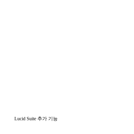
Lucidchart
팀이 복잡성을 명확성으로 바꿀 수 있는 지능형 다
이어그램 작성 솔루션
Lucidspark
팀이 최고의 아이디어를 제시하고 실행할 수 있는
가상 화이트보드
airfocus
제품 관리 및 로드매핑
Lucid Suite 추가 기능
클라우드 액셀러레이터