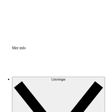
Processaccelerator
Standardisera och förbättra styrningen av
processdokumentation.
Enterprise shield
Lägg till ett förbättrat lager av förstärkt säkerhet och
detaljerad kontroll.
Mer info
Lösningar