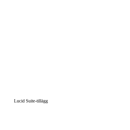
Lucidchart
Intelligent diagramskapande
Lucidspark
Virtuell whiteboardanvändning
airfocus
Produkthantering och skapande av färdplaner
Lucid Suite-tillägg
Molnaccelerator
Förstå och planera bättre för framtida förändringar av
din molninfrastruktur.