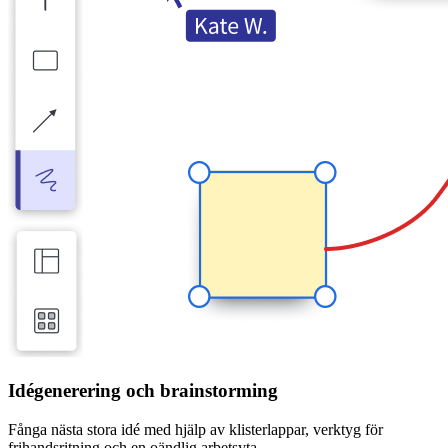
Idégenerering och brainstorming
Fånga nästa stora idé med hjälp av klisterlappar, verktyg för
frihandsritning och en oändlig arbetsyta.