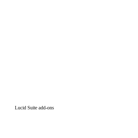
Lucidchart
Intelligente diagrammen
Lucidspark
Online whiteboard
airfocus
Product management en roadmapping
Lucid Suite add-ons
Cloud versneller
Begrijp en plan toekomstige veranderingen aan je cloud
infrastructuur beter