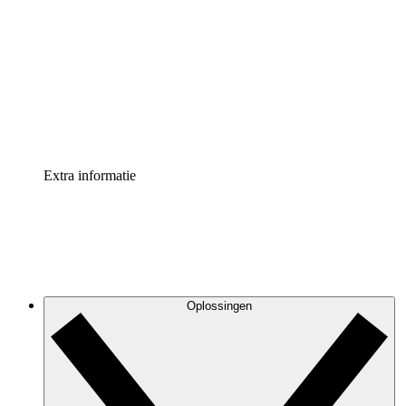
Processversneller
Standaardiseer en verbeter de beheer van
procesdocumentatie
Enterprise shield
Voeg een extra laag versterkte beveiliging en controle
toe
Extra informatie
Oplossingen