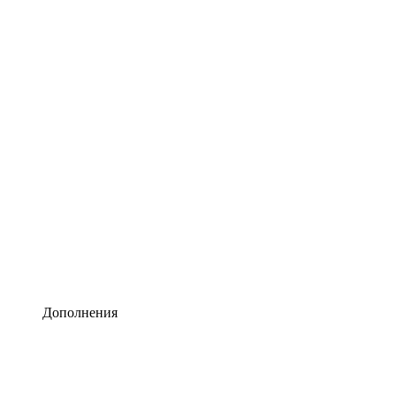
Lucidchart
Умная схематизация
Lucidspark
Виртуальная доска для лучших идей
airfocus
Управление продуктами и дорожные карты
Дополнения