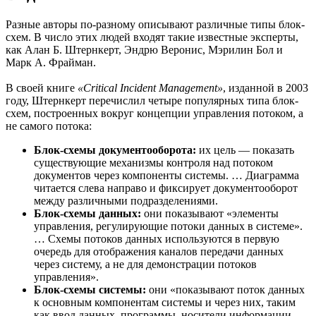
Разные авторы по-разному описывают различные типы блок-
схем. В число этих людей входят такие известные эксперты,
как Алан Б. Штернкерт, Эндрю Веронис, Мэрилин Бол и
Марк А. Фрайман.
В своей книге
«Critical Incident Management»
, изданной в 2003
году, Штернкерт перечислил четыре популярных типа блок-
схем, построенных вокруг концепции управления потоком, а
не самого потока:
Блок-схемы документооборота:
их цель — показать
существующие механизмы контроля над потоком
документов через компоненты системы. … Диаграмма
читается слева направо и фиксирует документооборот
между различными подразделениями.
Блок-схемы данных:
они показывают «элементы
управления, регулирующие потоки данных в системе».
… Схемы потоков данных используются в первую
очередь для отображения каналов передачи данных
через систему, а не для демонстрации потоков
управления».
Блок-схемы системы:
они «показывают поток данных
к основным компонентам системы и через них, таким
как ввод данных, программы, носители информации,