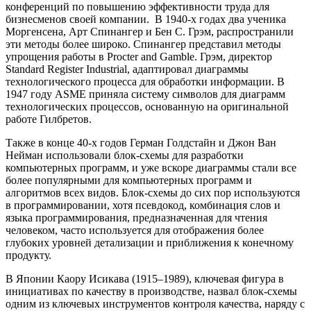
конференций по повышению эффективности труда для
бизнесменов своей компании. В 1940-х годах два ученика
Моргенсена, Арт Спинангер и Бен С. Грэм, распространили
эти методы более широко. Спинангер представил методы
упрощения работы в Procter and Gamble. Грэм, директор
Standard Register Industrial, адаптировал диаграммы
технологического процесса для обработки информации. В
1947 году ASME приняла систему символов для диаграмм
технологических процессов, основанную на оригинальной
работе Гилбретов.
Также в конце 40-х годов Герман Голдстайн и Джон Ван
Нейман использовали блок-схемы для разработки
компьютерных программ, и уже вскоре диаграммы стали все
более популярными для компьютерных программ и
алгоритмов всех видов. Блок-схемы до сих пор используются
в программировании, хотя псевдокод, комбинация слов и
языка программирования, предназначенная для чтения
человеком, часто используется для отображения более
глубоких уровней детализации и приближения к конечному
продукту.
В Японии Каору Исикава (1915–1989), ключевая фигура в
инициативах по качеству в производстве, назвал блок-схемы
одним из ключевых инструментов контроля качества, наряду с